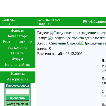
Главная
Коллективное
Избранно
страница
творчество
Новости
Раздел:
Наши авторы
Жанр:
Рейтинги авторов
Автор:
Светлана Сирень
Ред колонка
Баллы: 0
О сайте
Внесено на сайт: 08.12.2006
Форум
Дл
Каталог сайтов
В 
сл
Подписка
Дл
Авторизация
гд
Проверка слова
О 
вы
Дл
www.gramota.ru