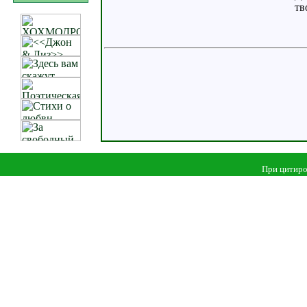
тв
При цитиро