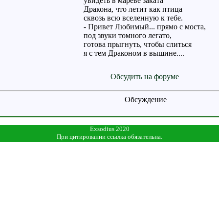
увидеть в мареве заката
Дракона, что летит как птица
сквозь всю вселенную к тебе.
- Привет Любимый... прямо с моста,
под звуки томного легато,
готова прыгнуть, чтобы слиться
я с тем Драконом в вышине....
Обсудить на форуме
Обсуждение
Exsodius 2020
При цитировании ссылка обязательна.