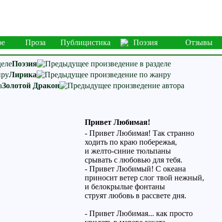
ое
Проза
Публицистика
Поэзия
Отзывы
Поэзия
Лирика
Золотой Дракон
Привет Любимая!
- Привет Любимая! Так странно
ходить по краю побережья,
и желто-синие тюльпаны
срывать с любовью для тебя.
- Привет Любимый! С океана
приносит ветер слог твой нежный,
и белокрылые фонтаны
струят любовь в рассвете дня.
- Привет Любимая... как просто