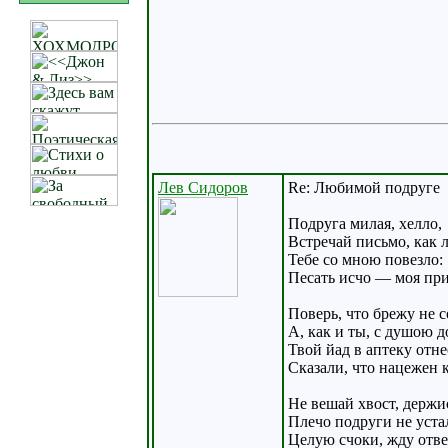
Лев Сидоров
Re: Любимой подруге
Подруга милая, хелло,
Встречай письмо, как л
Тебе со мною повезло:
Песать исчо — моя пр
Поверь, что брежу не с
А, как и ты, с душою д
Твой йад в аптеку отне
Сказали, что нацежен 
Не вешай хвост, держис
Плечо подруги не уста
Целую счоки, жду отве