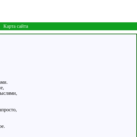
Карта сайта
ами.
е,
мыслями,
апросто,
ое.