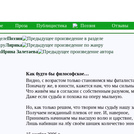
ое
Проза
Публицистика
Поэзия
Отзывы
Поэзия
Лирика
Ирина Залетаева
Как будто бы философское…
Видно, с возрастом только становимся мы фаталист
Поначалу же, в юности, кажется нам, что мы сильны
Что живём мы в согласии с собственным разумом, 
Даже если судьба и похожа на оперу мыльную.
Но, как только решим, что творим мы судьбу нашу з
Получаем нежданный плевок от нее. И, наверное,
Принимать начинаем мы высшую волю и царствие,
Лишь набивши на лбу своём шишек количество энн