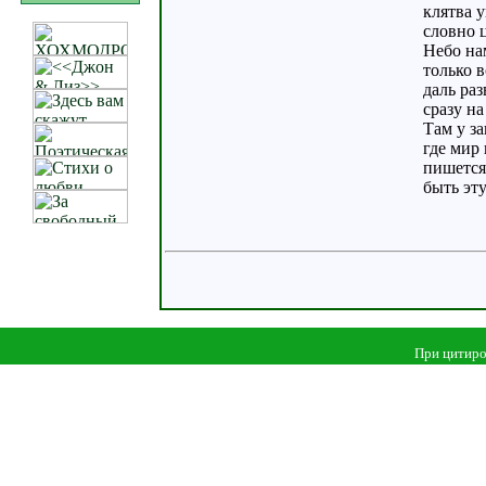
клятва у
словно ц
Небо на
только в
даль ра
сразу на
Там у за
где мир 
пишется
быть эту
При цитиро