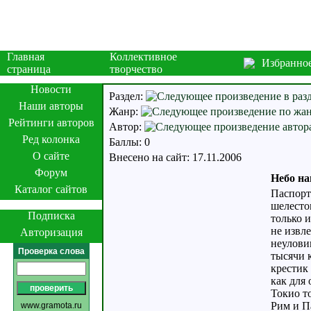
Главная
Коллективное
Избранно
страница
творчество
Новости
Раздел:
Наши авторы
Жанр:
Рейтинги авторов
Автор:
Ред колонка
Баллы: 0
О сайте
Внесено на сайт: 17.11.2006
Форум
Небо на
Каталог сайтов
Паспорт
шелесто
Подписка
только 
не извле
Авторизация
неулови
Проверка слова
тысячи 
крестик 
как для 
Токио т
Рим и П
www.gramota.ru