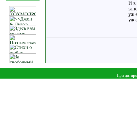
И в
зап
уж 
уж е
При цитиро