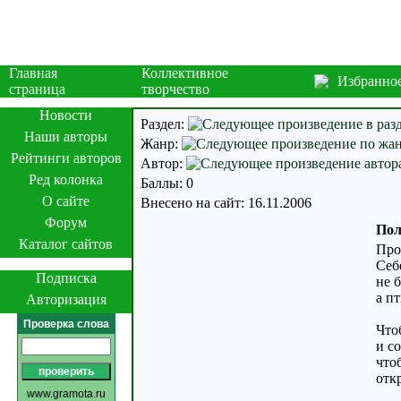
Главная
Коллективное
Избранно
страница
творчество
Новости
Раздел:
Наши авторы
Жанр:
Рейтинги авторов
Автор:
Ред колонка
Баллы: 0
О сайте
Внесено на сайт: 16.11.2006
Форум
Пол
Каталог сайтов
Прож
Себ
Подписка
не 
а п
Авторизация
Проверка слова
Что
и с
что
отк
www.gramota.ru