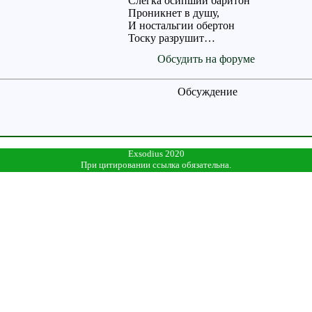
Слегка осипший баритон
Проникнет в душу,
И ностальгии обертон
Тоску разрушит…
Обсудить на форуме
Обсуждение
Exsodius 2020
При цитировании ссылка обязательна.