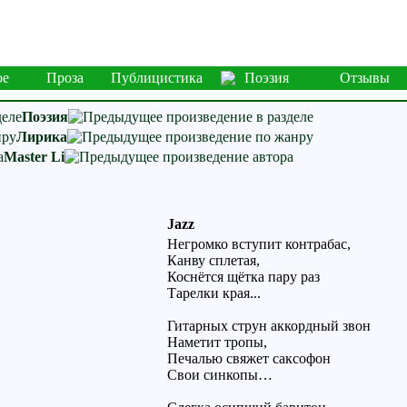
ое
Проза
Публицистика
Поэзия
Отзывы
Поэзия
Лирика
Master Li
Jazz
Негромко вступит контрабас,
Канву сплетая,
Коснётся щётка пару раз
Тарелки края...
Гитарных струн аккордный звон
Наметит тропы,
Печалью свяжет саксофон
Свои синкопы…