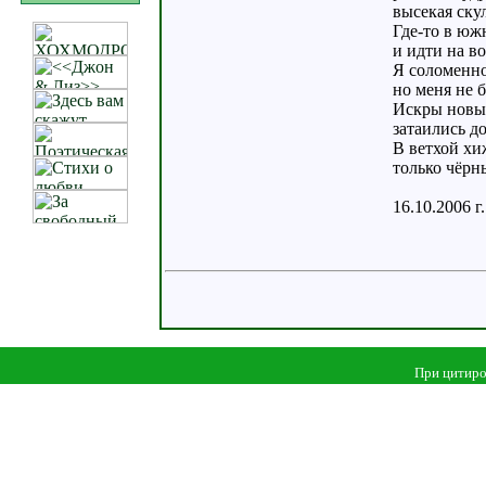
высекая ску
Где-то в юж
и идти на во
Я соломенно
но меня не б
Искры новых
затаились до
В ветхой хиж
только чёрны
16.10.2006 г.
При цитиро