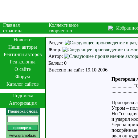
Главная
Коллективное
Избранно
страница
творчество
Новости
Раздел:
Наши авторы
Жанр:
Рейтинги авторов
Автор:
Ред колонка
Баллы: 0
О сайте
Внесено на сайт: 19.10.2006
Форум
Прогорела л
Каталог сайтов
.............
.................
Подписка
Прогорела л
Авторизация
Утром – пол
Проверка слова
Но "сегодня
и ударил ко
Черепа прив
покорённые 
рвал он куд
www.gramota.ru