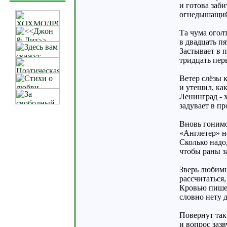
и готова заби
огнедышащий 
Та чума огол
в двадцать пя
Застывает в 
тридцать пер
Ветер слёзы 
и утешил, как
Ленинград - 
задувает в пр
Вновь гоним
«Англетер» не
Сколько надо,
чтобы раны з
Зверь любимы
рассчитаться,
Кровью пишет
словно нету 
Повернут так 
и вопрос зазв