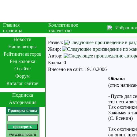
Главная
Коллективное
Избранно
страница
творчество
Новости
Раздел:
Наши авторы
Жанр:
Рейтинги авторов
Автор:
Ред колонка
Баллы: 0
О сайте
Внесено на сайт: 19.10.2006
Форум
Облава
Каталог сайтов
(стих написа
Подписка
«Пусть для се
эта песня зв
Авторизация
Так охотники
Проверка слова
Зажимая в ти
(С. Есенин)
Так охотники
он опять прот
www.gramota.ru