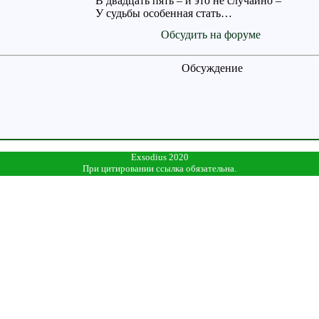
В двадцать пять – и это не случайно –
У судьбы особенная стать…
Обсудить на форуме
Обсуждение
Exsodius 2020
При цитировании ссылка обязательна.