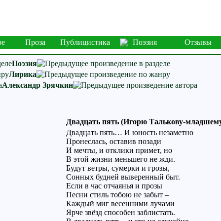
ое
Проза
Публицистика
Поэзия
Отзывы
Поэзия
Лирика
Александр Зрячкин
Двадцать пять (Игорю Талькову-младшем
Двадцать пять… И юность незаметно
Пронеслась, оставив позади
И мечты, и отклики примет, но
В этой жизни меньшего не жди.
Будут ветры, сумерки и грозы,
Сонных будней выверенный быт.
Если в час отчаянья и прозы
Песни стиль тобою не забыт –
Каждый миг весенними лучами
Ярче звёзд способен заблистать.