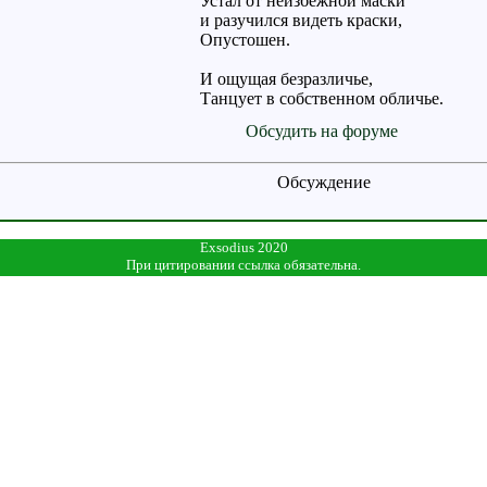
Устал от неизбежной маски
и разучился видеть краски,
Опустошен.
И ощущая безразличье,
Танцует в собственном обличье.
Обсудить на форуме
Обсуждение
Exsodius 2020
При цитировании ссылка обязательна.