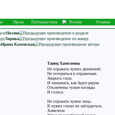
ое
Проза
Публицистика
Поэзия
Отзывы
Поэзия
Лирика
Ирина Каменская
Танец Хамелеона
Не отражать чужих движений.
Не потеряться в отраженьях.
Закрыть глаза.
И танцевать, как будто рядом
Отключены чужие взгляды
И голоса.
Не отражать чужие лица.
В чужих глазах не заблудиться.
Хамелеон