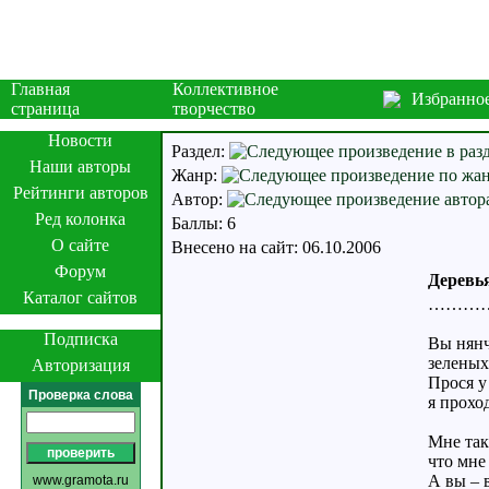
Главная
Коллективное
Избранно
страница
творчество
Новости
Раздел:
Наши авторы
Жанр:
Рейтинги авторов
Автор:
Ред колонка
Баллы: 6
О сайте
Внесено на сайт: 06.10.2006
Форум
Деревь
Каталог сайтов
……………
Подписка
Вы нянч
зеленых
Авторизация
Прося у
Проверка слова
я прохо
Мне так
что мне
А вы – 
www.gramota.ru