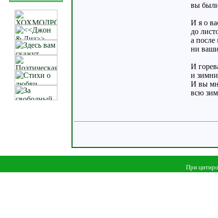
вы были
И я о в
до лист
а после 
ни ваши
И горев
и зимни
И вы мн
всю зим
При цитиро