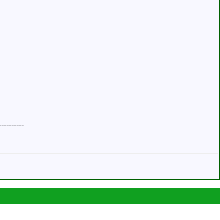
----------