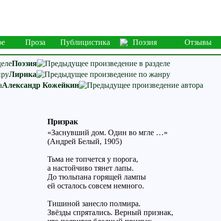
ое
Проза
Публицистика
Поэзия
Отзывы
Поэзия
Лирика
Александр Кожейкин
Призрак
«Заснувший дом. Один во мгле …»
(Андрей Белый, 1905)
Тьма не топчется у порога,
а настойчиво тянет лапы.
До тюльпана горящей лампы
ей осталось совсем немного.
Тишиной занесло полмира.
Звёзды спрятались. Верный признак,