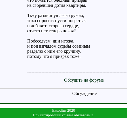
что появится бледный призрак
из сгоревшей дотла квартиры.
Тьму раздвинув легко рукою,
тихо спросит: пусти погреться
и добавит: сгорело сердце,
отчего нет теперь покоя?
Побеседуем, дни итожа,
и под взглядом судьбы совиным
разделю с ним его кручину,
потому что я призрак тоже.
----------------------------------------------------------------------
Обсудить на форуме
Обсуждение
Exsodius 2020
При цитировании ссылка обязательна.