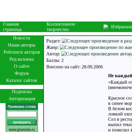
Главная
Коллективное
Избранно
страница
творчество
Новости
Раздел:
Наши авторы
Жанр:
Рейтинги авторов
Автор:
Ред колонка
Баллы: 2
О сайте
Внесено на сайт: 28.09.2006
Форум
Не каждый
Каталог сайтов
«Каждый охо
(мнемониче
Подписка
Красное со
Авторизация
в синее мор
Проверка слова
В белом ко
ловкий охо
Сел в ресто
выпил теки
и пожелал 
www.gramota.ru