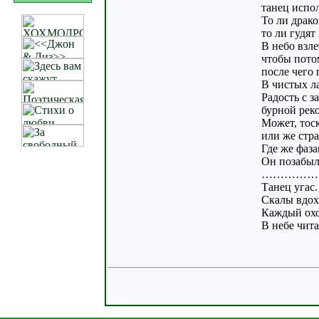
танец испо
То ли драк
то ли гудят
В небо взле
чтобы пото
после чего 
В чистых ла
Радость с з
бурной рек
Может, тоск
или же стр
Где же фаза
Он позабыл 
……………
Танец угас.
Скалы вдох
Каждый охо
В небе чита