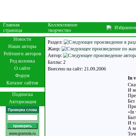
Главная
Коллективное
Избранно
страница
творчество
Новости
Раздел:
Наши авторы
Жанр:
Рейтинги авторов
Автор:
Ред колонка
Баллы: 2
О сайте
Внесено на сайт: 21.09.2006
Форум
In v
Каталог сайтов
Ска
И м
Подписка
Пре
Без
Авторизация
При
Проверка слова
«In 
Быт
И т
А м
Точ
www.gramota.ru