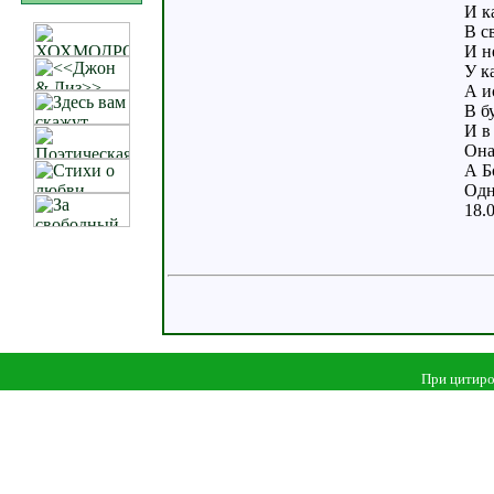
И к
В с
И н
У к
А и
В б
И в
Она
А Б
Одн
18.0
При цитиро