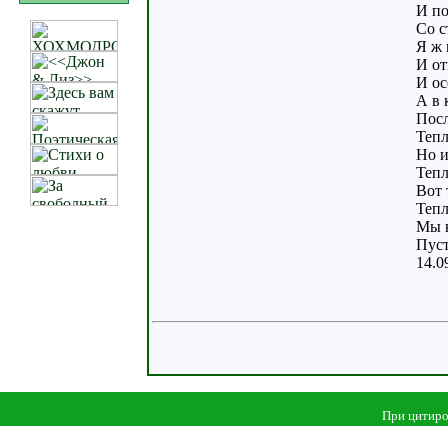
И по
Со с
Я ж 
И от
И ос
А в 
Посл
Тепл
Но и
Тепл
Вот 
Тепл
Мы н
Пуст
14.0
При цитиро