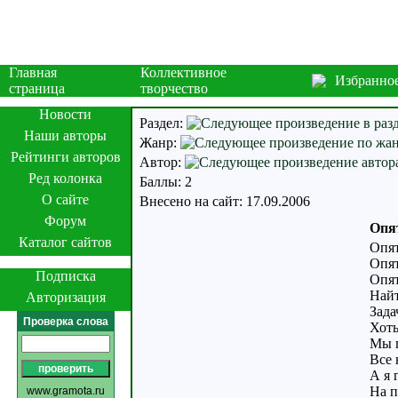
Главная
Коллективное
Избранно
страница
творчество
Новости
Раздел:
Наши авторы
Жанр:
Рейтинги авторов
Автор:
Ред колонка
Баллы: 2
О сайте
Внесено на сайт: 17.09.2006
Форум
Опят
Каталог сайтов
Опят
Опят
Подписка
Опят
Найт
Авторизация
Зада
Проверка слова
Хоть
Мы п
Все 
А я 
На п
www.gramota.ru