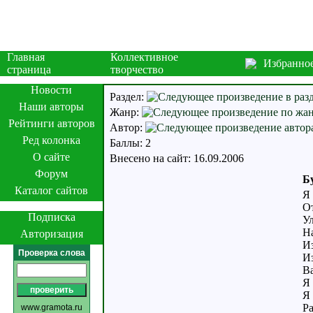
Главная
Коллективное
Избранно
страница
творчество
Новости
Раздел:
Наши авторы
Жанр:
Рейтинги авторов
Автор:
Ред колонка
Баллы: 2
О сайте
Внесено на сайт: 16.09.2006
Форум
Б
Каталог сайтов
Я
О
Подписка
Ул
На
Авторизация
Из
Проверка слова
И
Ва
Я 
Я 
Ра
www.gramota.ru