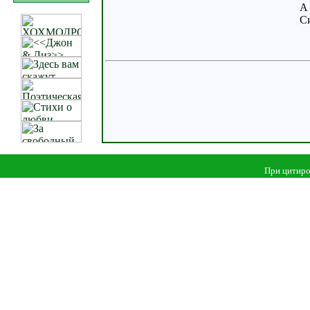
А 
Си
При цитиро