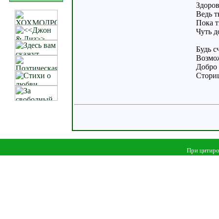
Здоров
Ведь т
Пока т
Чуть д
Будь с
Возмож
Добро 
Сториц
При цитиро