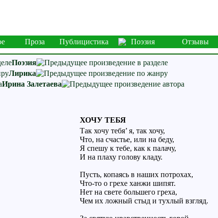
ое
Проза
Публицистика
Поэзия
Отзывы
Поэзия
Лирика
Ирина Залетаева
ХОЧУ ТЕБЯ
Так хочу тебя’ я, так хочу,
Что, на счастье, или на беду,
Я спешу к тебе, как к палачу,
И на плаху голову кладу.
Пусть, копаясь в наших потрохах,
Что-то о грехе ханжи шипят.
Нет на свете большего греха,
Чем их ложный стыд и тухлый взгляд.