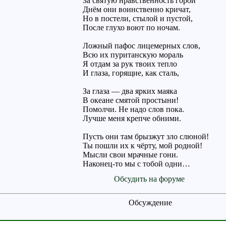
За святую нравственность горой
Днём они воинственно кричат,
Но в постели, стылой и пустой,
После глухо воют по ночам.
Ложный пафос лицемерных слов,
Всю их пуританскую мораль
Я отдам за рук твоих тепло
И глаза, горящие, как сталь,
За глаза — два ярких маяка
В океане смятой простыни!
Помолчи. Не надо слов пока.
Лучше меня крепче обними.
Пусть они там брызжут зло слюной!
Ты пошли их к чёрту, мой родной!
Мысли свои мрачные гони.
Наконец-то мы с тобой одни…
Обсудить на форуме
Обсуждение