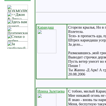
Карандаш
Cгорели крылья, Но в 
Взлетела.
Тело- в пропасть ада, 
Штрих карандаша усер
За дело...
Размазавшись ,мой гри
Выводит строчки дерзк
Пусть ветер унесет во 
Пиши !
Ты Жанна -Д Арк! А гр
20.08.2006
Ирина Залетаева
С тобою, милый Каран
Мне никакой огонь не 
Я знаю - вновь ты нар
Меня, беспутную таку