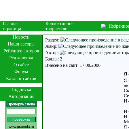
Главная
Коллективное
Избранно
страница
творчество
Новости
Раздел:
Наши авторы
Жанр:
Рейтинги авторов
Автор:
Ред колонка
Баллы: 2
О сайте
Внесено на сайт: 17.08.2006
Форум
Я 
Каталог сайтов
Я 
лю
Подписка
Ск
Се
Авторизация
И 
Проверка слова
И 
И 
Мо
Я 
www.gramota.ru