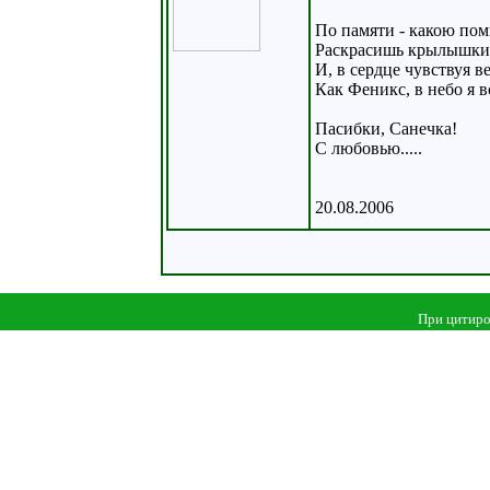
По памяти - какою пом
Раскрасишь крылышки 
И, в сердце чувствуя ве
Как Феникс, в небо я в
Пасибки, Санечка!
С любовью.....
20.08.2006
При цитиро