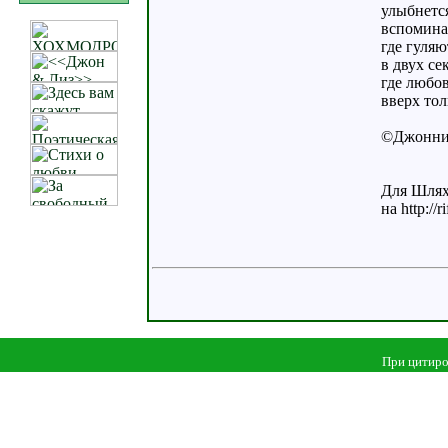
улыбнетс
вспоминая
где гуляю
в двух се
где любо
вверх тол
©Джонн
Для Шля
на http:/
При цитиро