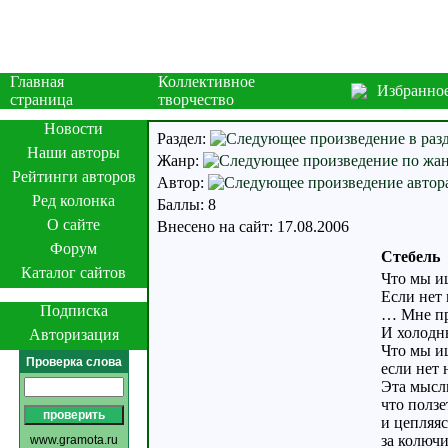
Главная
Коллективное
Избранно
страница
творчество
Новости
Раздел:
Наши авторы
Жанр:
Рейтинги авторов
Автор:
Ред колонка
Баллы: 8
О сайте
Внесено на сайт: 17.08.2006
Форум
Стебель
Каталог сайтов
Что мы ищ
Если нет
Подписка
… Мне пр
И холодн
Авторизация
Что мы ищ
Проверка слова
если нет
Эта мысль
что ползе
и цепляяс
за колючи
www.gramota.ru