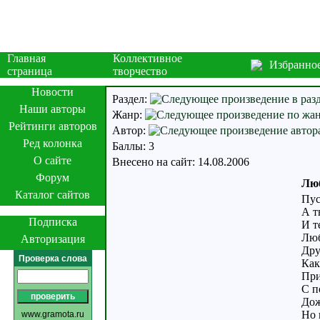
Главная
Коллективное
Избранно
страница
творчество
Новости
Раздел:
Наши авторы
Жанр:
Рейтинги авторов
Автор:
Ред колонка
Баллы: 3
О сайте
Внесено на сайт: 14.08.2006
Форум
Люб
Каталог сайтов
Пус
А т
Подписка
И т
Люб
Авторизация
Дру
Проверка слова
Как
При
С п
Дож
Но 
www.gramota.ru