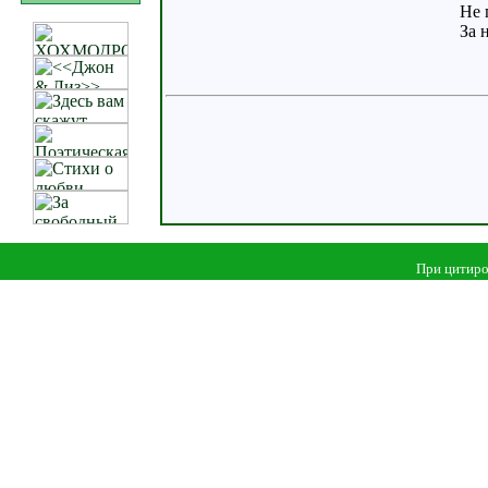
Не 
За 
При цитиро