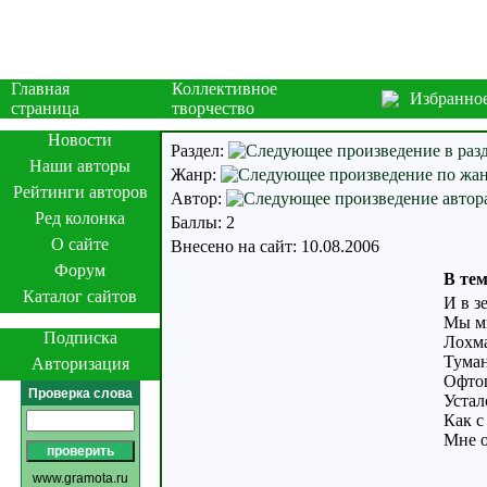
Главная
Коллективное
Избранно
страница
творчество
Новости
Раздел:
Наши авторы
Жанр:
Рейтинги авторов
Автор:
Ред колонка
Баллы: 2
О сайте
Внесено на сайт: 10.08.2006
Форум
В тем
Каталог сайтов
И в з
Мы м
Подписка
Лохма
Туман
Авторизация
Офтоп
Проверка слова
Устал
Как с
Мне о
www.gramota.ru