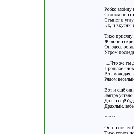
Робко взойду 
Стоном оно от
Стынет в углу
Эх, и вкусны 
Тихо присяду 
Жалобно скри
Он здесь остав
Утром последн
.....Что же ты
Прошлое снова
Вот молодая, 
Рядом весёлы
Вот и ещё од
Завтра устало 
Долго ещё буд
Дряхлый, заб
~ ~ ~
Он по ночам 
Тихо горюя п