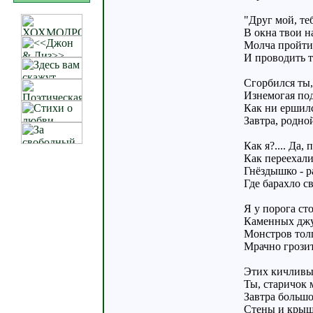
"Друг мой, те
В окна твои н
Молча пройти
И проводить т
Сгорбился ты,
Изнемогая под
Как ни ершилс
Завтра, родной
Как я?.... Да, 
Как переехали
Гнёздышко - 
Где барахло с
Я у порога ст
Каменных джу
Монстров толп
Мрачно грозит
Этих кичливых
Ты, старичок 
Завтра больш
Стены и крышу