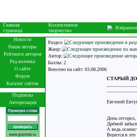
Главная
Коллективное
Избранно
страница
творчество
Новости
Раздел:
Наши авторы
Жанр:
Рейтинги авторов
Автор:
Ред колонка
Баллы: 2
О сайте
Внесено на сайт: 03.08.2006
Форум
СТАРЫЙ Д
Каталог сайтов
................
.................
Подписка
Евгений Евту
Авторизация
Проверка слова
День отгорел,
Дрёмой забылс
А ведь осанис
Верится в это
www.gramota.ru