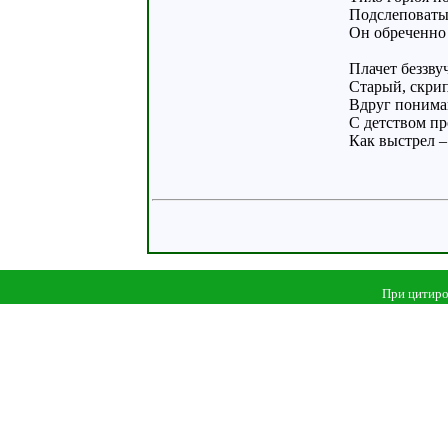
Подслеповаты
Он обреченно 
Плачет беззву
Старый, скри
Вдруг понимаю
С детством п
Как выстрел – р
При цитиро