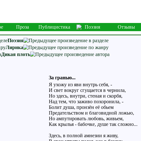
ое
Проза
Публицистика
Поэзия
Отзывы
Поэзия
Лирика
Дикая плоть
За гранью...
Я ухожу из яви внутрь себя, -
И свет вокруг сгущается в чернила,
Но здесь, внутри, стеная и скорбя,
Над тем, что заживо похоронила, -
Болит душа, пронзён её обьем
Предательством и благовидной ложью,
Но ампутировать любовь, живьем,
Как крылья - бабочке, душе так сложно...
Здесь, в полной амнезии я живу,