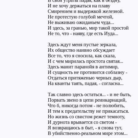
В свои утраты падая, как в бездну,
И не хочу держаться на плаву
Смирением и выдержкой железной.
Не протестую голубой мечтой,
Не выживаю ожиданьем чуда...
И здесь, за гранью, мир такой простой
Не то, что - наяву, где есть Иуда...
Здесь ждут меня пустые зеркала,
Их общество наивно обсуждает
Все то, что я сносила, как скала,
И с чем мирилась простота святая...
Здесь манит паранойя в антимир,
И сущность не противится соблазну -
Отдаться притяженью черных дыр,
На кванты таять, падая, - согласна...
Так славно здесь остаться... - и не быть,
Порвать звено в цепи реинкарнаций,
Что б, никогда потом - не полюбить,
И тем к предательству не прикасаться.
Но жизнь со свистом режет темноту,
И дурнота врывается со светом -
Я возвращаюсь в быт, - я снова тут,
В убийственно-реальном мире этом...