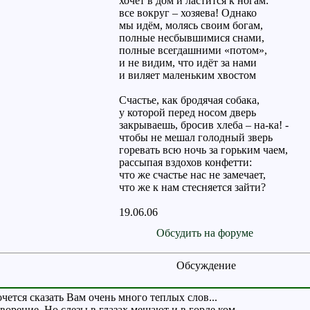
хочет в дом и ластится к ногам:
все вокруг – хозяева! Однако
мы идём, молясь своим богам,
полные несбывшимися снами,
полные всегдашними «потом»,
и не видим, что идёт за нами
и виляет маленьким хвостом
Счастье, как бродячая собака,
у которой перед носом дверь
закрываешь, бросив хлеба – на-ка! -
чтобы не мешал голодный зверь
горевать всю ночь за горьким чаем,
рассыпая вздохов конфетти:
что же счастье нас не замечает,
что же к нам стесняется зайти?
19.06.06
Обсудить на форуме
Обсуждение
чется сказать Вам очень много теплых слов...
ворение. Но слезы в глазах мешают и в горле ком...