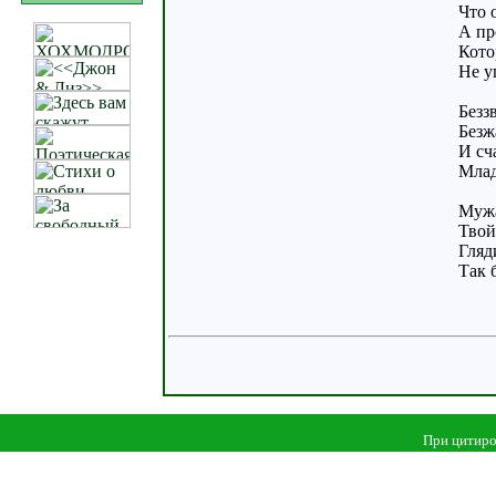
Что 
А пр
Кото
Не у
Безз
Безж
И сч
Млад
Мужа
Твой
Гляд
Так 
При цитиро