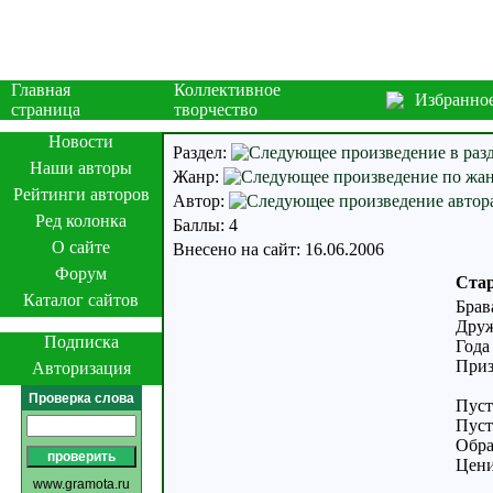
Главная
Коллективное
Избранно
страница
творчество
Новости
Раздел:
Наши авторы
Жанр:
Рейтинги авторов
Автор:
Ред колонка
Баллы: 4
О сайте
Внесено на сайт: 16.06.2006
Форум
Ста
Каталог сайтов
Брав
Друж
Подписка
Года
Приз
Авторизация
Проверка слова
Пуст
Пуст
Обра
Цени
www.gramota.ru