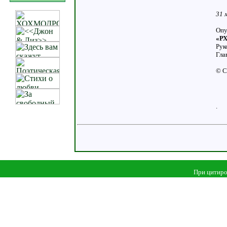
31 
Опу
«РХ
Рук
Гла
© С
.
При цитиро