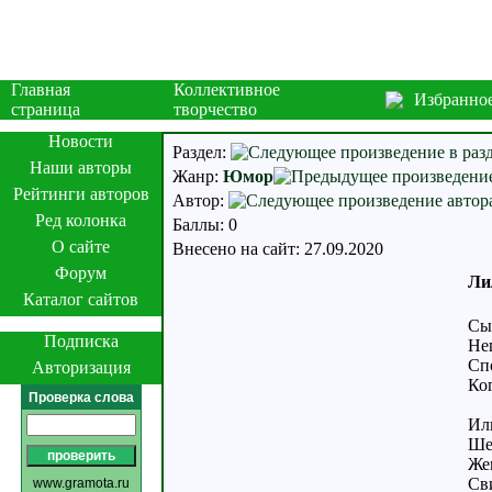
Главная
Коллективное
Избранно
страница
творчество
Новости
Раздел:
Наши авторы
Жанр:
Юмор
Рейтинги авторов
Автор:
Ред колонка
Баллы: 0
О сайте
Внесено на сайт: 27.09.2020
Форум
Ли
Каталог сайтов
Сы
Подписка
Не
Спо
Авторизация
Ког
Проверка слова
Ил
Ше
Жен
Св
www.gramota.ru