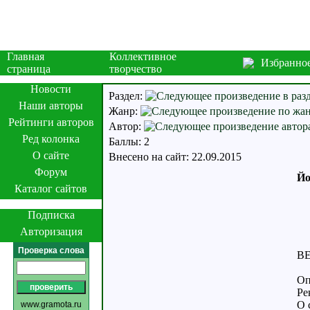
Главная
Коллективное
Избранно
страница
творчество
Новости
Раздел:
Наши авторы
Жанр:
Рейтинги авторов
Автор:
Ред колонка
Баллы: 2
О сайте
Внесено на сайт: 22.09.2015
Форум
Йо
Каталог сайтов
Подписка
Авторизация
Проверка слова
В
Оп
Ре
О 
www.gramota.ru