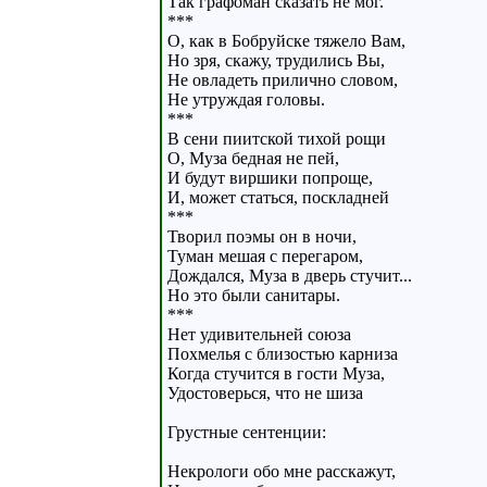
Так графоман сказать не мог.
***
О, как в Бобруйске тяжело Вам,
Но зря, скажу, трудились Вы,
Не овладеть прилично словом,
Не утруждая головы.
***
В сени пиитской тихой рощи
О, Муза бедная не пей,
И будут виршики попроще,
И, может статься, поскладней
***
Творил поэмы он в ночи,
Туман мешая с перегаром,
Дождался, Муза в дверь стучит...
Но это были санитары.
***
Нет удивительней союза
Похмелья с близостью карниза
Когда стучится в гости Муза,
Удостоверься, что не шиза
Грустные сентенции:
Некрологи обо мне расскажут,