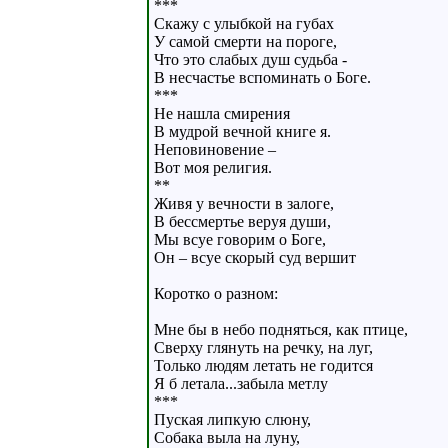
***
Скажу с улыбкой на губах
У самой смерти на пороге,
Что это слабых душ судьба -
В несчастье вспоминать о Боге.
***
Не нашла смирения
В мудрой вечной книге я.
Неповиновение –
Вот моя религия.
**
Живя у вечности в залоге,
В бессмертье веруя души,
Мы всуе говорим о Боге,
Он – всуе скорый суд вершит
Коротко о разном:
Мне бы в небо подняться, как птице,
Сверху глянуть на речку, на луг,
Только людям летать не годится
Я б летала...забыла метлу
***
Пуская липкую слюну,
Собака выла на луну,