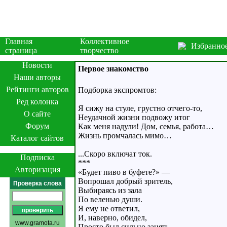
Главная
Коллективное
Избранно
страница
творчество
Новости
Первое знакомство
Наши авторы
Рейтинги авторов
Подборка экспромтов:
Ред колонка
Я сижу на стуле, грустно отчего-то,
О сайте
Неудачной жизни подвожу итог
Форум
Как меня надули! Дом, семья, работа…
Жизнь промчалась мимо…
Каталог сайтов
...Скоро включат ток.
Подписка
***
Авторизация
«Будет пиво в буфете?» —
Вопрошал добрый зритель,
Проверка слова
Выбираясь из зала
По веленью души.
Я ему не ответил,
И, наверно, обидел,
www.gramota.ru
Просто был сильно занят: