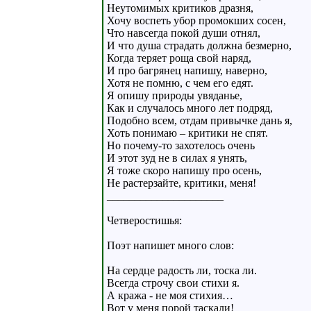
Неутомимых критиков дразня,
Хочу воспеть убор промокших сосен,
Что навсегда покой души отнял,
И что душа страдать должна безмерно,
Когда теряет роща свой наряд,
И про багрянец напишу, наверно,
Хотя не помню, с чем его едят.
Я опишу природы увяданье,
Как и случалось много лет подряд,
Подобно всем, отдам привычке дань я,
Хоть понимаю – критики не спят.
Но почему-то захотелось очень
И этот зуд не в силах я унять,
Я тоже скоро напишу про осень,
Не растерзайте, критики, меня!
_____________________
Четверостишья:
Поэт напишет много слов:
На сердце радость ли, тоска ли.
Всегда строчу свои стихи я.
А кража - не моя стихия…
Вот у меня порой таскали!