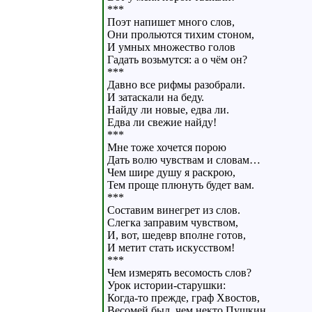
***
Поэт напишет много слов,
Они прольются тихим стоном,
И умных множество голов
Гадать возьмутся: а о чём он?
***
Давно все рифмы разобрали.
И затаскали на беду.
Найду ли новые, едва ли.
Едва ли свежие найду!
***
Мне тоже хочется порою
Дать волю чувствам и словам…
Чем шире душу я раскрою,
Тем проще плюнуть будет вам.
***
Составим винегрет из слов.
Слегка заправим чувством,
И, вот, шедевр вполне готов,
И метит стать искусством!
***
Чем измерять весомость слов?
Урок истории-старушки:
Когда-то прежде, граф Хвостов,
Весомей был, чем некто Пушкин.