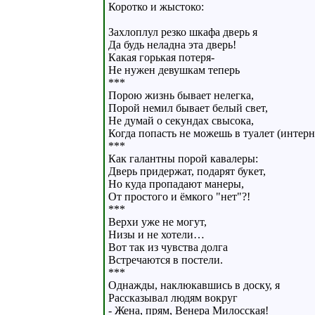
Коротко и жыстоко:
Захлоплул резко шкафа дверь я
Да будь неладна эта дверь!
Какая горькая потеря-
Не нужен девушкам теперь
***
Порою жизнь бывает нелегка,
Порой немил бывает белый свет,
Не думай о секундах свысока,
Когда попасть не можешь в туалет (интерн
***
Как галантны порой кавалеры:
Дверь придержат, подарят букет,
Но куда пропадают манеры,
От простого и ёмкого "нет"?!
***
Верхи уже не могут,
Низы и не хотели…
Вот так из чувства долга
Встречаются в постели.
***
Однажды, наклюкавшись в доску, я
Рассказывал людям вокруг
- Жена, прям, Венера Милосская!