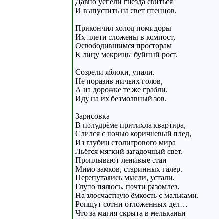
Давно успели гнёзда свиться
И выпустить на свет птенцов.
Прикончил холод помидоры
Их плети сложены в компост,
Освободившимся просторам
К лицу мокрицы буйный рост.
Созрели яблоки, упали,
Не поразив ничьих голов,
А на дорожке те же грабли.
Иду на их безмолвный зов.
Зарисовка
В полудрёме притихла квартира,
Слился с ночью коричневый плед,
Из глубин столитрового мира
Льётся мягкий загадочный свет.
Проплывают ленивые стаи
Мимо замков, старинных галер.
Перепутались мысли, устали,
Глупо пялюсь, почти разомлев,
На злосчастную ёмкость с мальками.
Ропщут сотни отложенных дел…
Что за магия скрыта в мельканьи