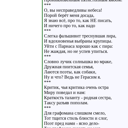
***
О, вы несправедливы небеса!
Порой берёт меня досада,
Я знаю всё, про то, как НЕ писать,
И ничего про то, как надо
***
Слегка фальшивит треснувшая лира,
И вдохновенья выбраны крупицы.
Уйти с Парнаса хорошо как с пира:
Не жаждая, но не успев упиться.
***
Словно лучик солнышка во мраке,
Дружная пиитская семья,
Лаются поэты, как собаки,
Ну и что? Ведь не Герасим я.
***
Критик, чья критика очень остра
Миру поведал и нам:
Краткость таланту - родная сестра,
Таксу разъяв пополам.
***
Для графомана слишком смело,
Тот тщится стиль блюсти и слог,
Поэт пред нами - ясно дело-