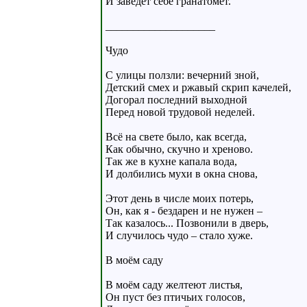
И завёдёт себе гранатомёт.
____________________
Чудо
С улицы ползли: вечерний зной,
Детский смех и ржавый скрип качелей,
Догорал последний выходной
Перед новой трудовой неделей.
Всё на свете было, как всегда,
Как обычно, скучно и хреново.
Так же в кухне капала вода,
И долбились мухи в окна снова,
Этот день в числе моих потерь,
Он, как я - бездарен и не нужен –
Так казалось... Позвонили в дверь,
И случилось чудо – стало хуже.
В моём саду
В моём саду желтеют листья,
Он пуст без птичьих голосов,