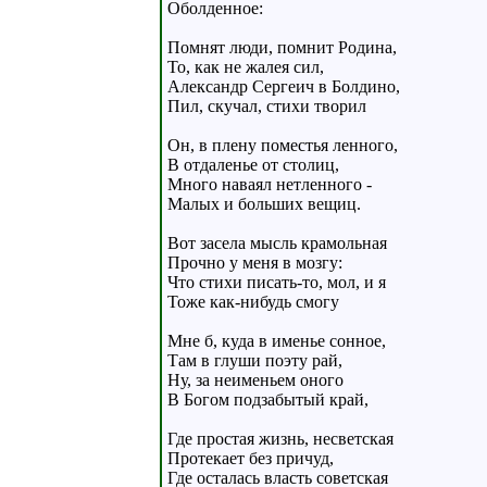
Оболденное:
Помнят люди, помнит Родина,
То, как не жалея сил,
Александр Сергеич в Болдино,
Пил, скучал, стихи творил
Он, в плену поместья ленного,
В отдаленье от столиц,
Много наваял нетленного -
Малых и больших вещиц.
Вот засела мысль крамольная
Прочно у меня в мозгу:
Что стихи писать-то, мол, и я
Тоже как-нибудь смогу
Мне б, куда в именье сонное,
Там в глуши поэту рай,
Ну, за неименьем оного
В Богом подзабытый край,
Где простая жизнь, несветская
Протекает без причуд,
Где осталась власть советская