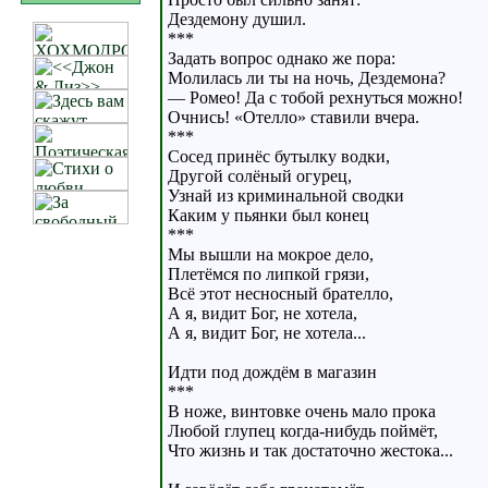
Дездемону душил.
***
Задать вопрос однако же пора:
Молилась ли ты на ночь, Дездемона?
— Ромео! Да с тобой рехнуться можно!
Очнись! «Отелло» ставили вчера.
***
Сосед принёс бутылку водки,
Другой солёный огурец,
Узнай из криминальной сводки
Каким у пьянки был конец
***
Мы вышли на мокрое дело,
Плетёмся по липкой грязи,
Всё этот несносный брателло,
А я, видит Бог, не хотела,
А я, видит Бог, не хотела...
Идти под дождём в магазин
***
В ноже, винтовке очень мало прока
Любой глупец когда-нибудь поймёт,
Что жизнь и так достаточно жестока...