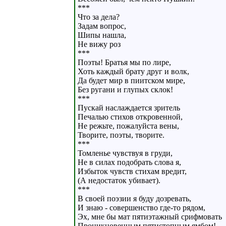
***
Что за дела?
Задам вопрос,
Шипы нашла,
Не вижу роз
***
Поэты! Братья мы по лире,
Хоть каждый брату друг и волк,
Да будет мир в пиитском мире,
Без ругани и глупых склок!
***
Пускай наслаждается зритель
Печалью стихов откровенной,
Не режьте, пожалуйста вены,
Творите, поэты, творите.
***
Томленье чувствуя в груди,
Не в силах подобрать слова я,
Избыток чувств стихам вредит,
(А недостаток убивает).
***
В своей поэзии я буду дозревать,
И знаю - совершенство где-то рядом,
Эх, мне бы мат пятиэтажный срифмовать
Проникновенным пятистопным ямбом!