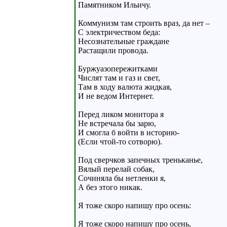
Памятником Ильичу.
Коммунизм там строить враз, да нет –
С электричеством беда:
Несознательные граждане
Растащили провода.
Буржуазопережитками
Числят там и газ и свет,
Там в ходу валюта жидкая,
И не ведом Интернет.
Перед ликом монитора я
Не встречала бы зарю,
И смогла б войти в историю-
(Если чтой-то сотворю).
Под сверчков запечных треньканье,
Вялый перелай собак,
Сочиняла бы нетленки я,
А без этого никак.
Я тоже скоро напишу про осень:
Я тоже скоро напишу про осень,