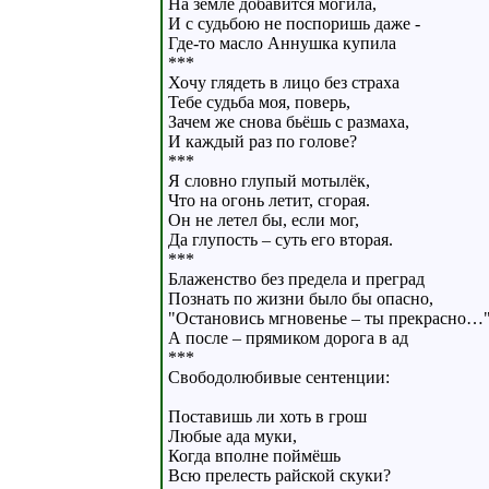
На земле добавится могила,
И с судьбою не поспоришь даже -
Где-то масло Аннушка купила
***
Хочу глядеть в лицо без страха
Тебе судьба моя, поверь,
Зачем же снова бьёшь с размаха,
И каждый раз по голове?
***
Я словно глупый мотылёк,
Что на огонь летит, сгорая.
Он не летел бы, если мог,
Да глупость – суть его вторая.
***
Блаженство без предела и преград
Познать по жизни было бы опасно,
"Остановись мгновенье – ты прекрасно…
А после – прямиком дорога в ад
***
Свободолюбивые сентенции:
Поставишь ли хоть в грош
Любые ада муки,
Когда вполне поймёшь
Всю прелесть райской скуки?