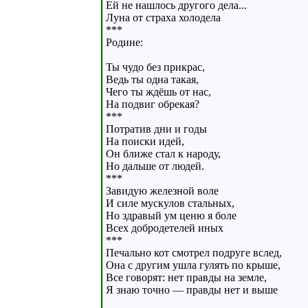
Ей не нашлось другого дела...
Луна от страха холодела
***
Родине:
Ты чудо без прикрас,
Ведь ты одна такая,
Чего ты ждёшь от нас,
На подвиг обрекая?
***
Потратив дни и годы
На поиски идей,
Он ближе стал к народу,
Но дальше от людей.
***
Завидую железной воле
И силе мускулов стальных,
Но здравый ум ценю я боле
Всех добродетелей иных
***
Печально кот смотрел подруге вслед,
Она с другим ушла гулять по крыше,
Все говорят: нет правды на земле,
Я знаю точно — правды нет и выше