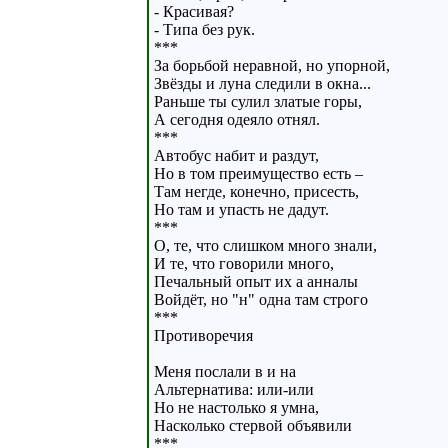
- Красивая?
- Типа без рук.
***
За борьбой неравной, но упорной,
Звёзды и луна следили в окна...
Раньше ты сулил златые горы,
А сегодня одеяло отнял.
***
Автобус набит и раздут,
Но в том преимущество есть –
Там негде, конечно, присесть,
Но там и упасть не дадут.
***
О, те, что слишком много знали,
И те, что говорили много,
Печальный опыт их а анналы
Войдёт, но "н" одна там строго
***
Противоречия
Меня послали в и на
Альтернатива: или-или
Но не настолько я умна,
Насколько стервой объявили
***