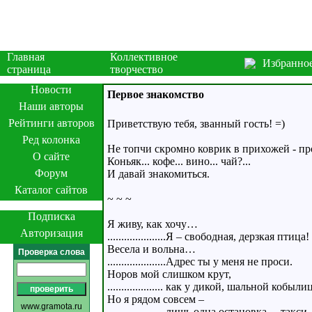
Главная
Коллективное
Избранно
страница
творчество
Новости
Первое знакомство
Наши авторы
Рейтинги авторов
Приветствую тебя, званный гость! =)
Ред колонка
Не топчи скромно коврик в прихожей - пр
О сайте
Коньяк... кофе... вино... чай?...
Форум
И давай знакомиться.
Каталог сайтов
~ ~ ~
Подписка
Я живу, как хочу…
Авторизация
.....................Я – свободная, дерзкая птица!
Весела и вольна…
Проверка слова
.....................Адрес ты у меня не проси.
Норов мой слишком крут,
.................... как у дикой, шальной кобыли
Но я рядом совсем –
www.gramota.ru
.................... лишь одна остановка… такси.