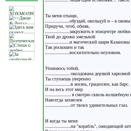
Ты меня отыщи,
.....................обуздай, окольцуй и – в оковы
Приручи, чтоб, обняв,
.....................закружить в эпицентре любви
Твой до дрожи хмельной
.....................и магический шарм Казановы
Так роскошен и так
.....................восхитительно неуловим.
Упиваюсь тобой,
..................... околдована дерзкой харизмой
Ты ступаешь уверенно
......................в жизнь, грациозен, как барс.
И на весь этот мир
...................... я смотрю сквозь волшебную
Навсегда захмелев
......................от твоих удивительных глаз.
И когда ты меня
......................на "корабль", ожидающий ш