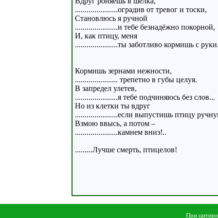
Вдруг роняешь в шелка,
......................оградив от тревог и тоски,
Становлюсь я ручной
......................и тебе безнадёжно покорной,
И, как птицу, меня
......................ты заботливо кормишь с руки
Кормишь зернами нежности,
...................... трепетно в губы целуя.
В запредел улетев,
......................я тебе подчиняюсь без слов...
Но из клетки ты вдруг
......................если выпустишь птицу ручн
Взмою ввысь, а потом –
......................камнем вниз!..
.........Лучше смерть, птицелов!
При цитиро