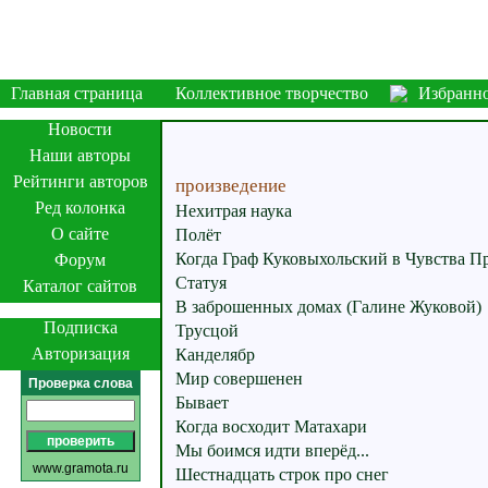
Главная страница
Коллективное творчество
Избранн
Новости
Наши авторы
Рейтинги авторов
произведение
Ред колонка
Нехитрая наука
О сайте
Полёт
Когда Граф Куковыхольский в Чувства 
Форум
Статуя
Каталог сайтов
В заброшенных домах (Галине Жуковой)
Подписка
Трусцой
Авторизация
Канделябр
Мир совершенен
Проверка слова
Бывает
Когда восходит Матахари
Мы боимся идти вперёд...
www.gramota.ru
Шестнадцать строк про снег