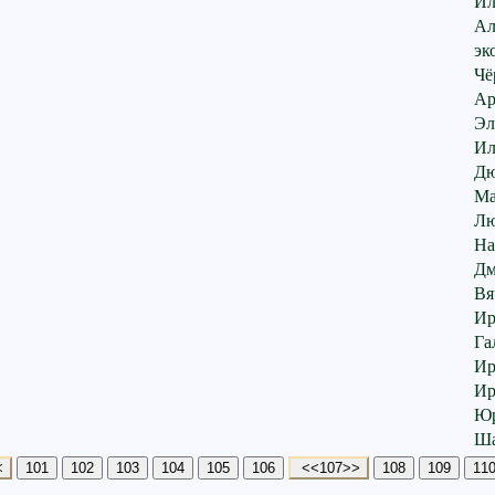
Ил
Ал
эк
Чё
Ар
Эл
Ил
Дю
Ma
Лю
На
Дм
Вя
Ир
Га
Ир
Ир
Юр
Ша