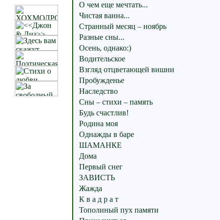
О чем еще мечтать...
Чистая ванна...
Странный месяц – ноябрь
Разные сны...
Осень, однако:)
Водительское
Взгляд отцветающей вишни
Пробужденье
Наследство
Сны – стихи – память
Будь счастлив!
Родина моя
Однажды в баре
ШАМАНКЕ
Дома
Первый снег
ЗАВИСТЬ
Жажда
К в а д р а т
Тополиный пух памяти