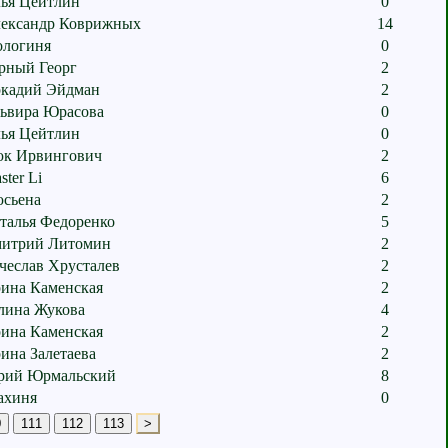
ья Цейтлин
0
ександр Коврижных
14
ологиня
0
рный Георг
2
кадий Эйдман
2
ьвира Юрасова
0
ья Цейтлин
0
к Ирвингович
2
ster Li
6
сьена
2
талья Федоренко
5
итрий Литомин
2
чеслав Хрусталев
2
ина Каменская
2
лина Жукова
4
ина Каменская
2
ина Залетаева
2
ий Юрмальский
8
хиня
0