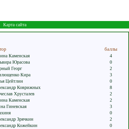
Карта сайта
тор
баллы
ина Каменская
4
ьвира Юрасова
0
рный Георг
2
лющенко Кира
3
ья Цейтлин
0
ександр Коврижных
8
чеслав Хрусталев
2
ина Каменская
2
на Гиневская
3
хиня
0
ександр Зрячкин
2
ександр Кожейкин
0