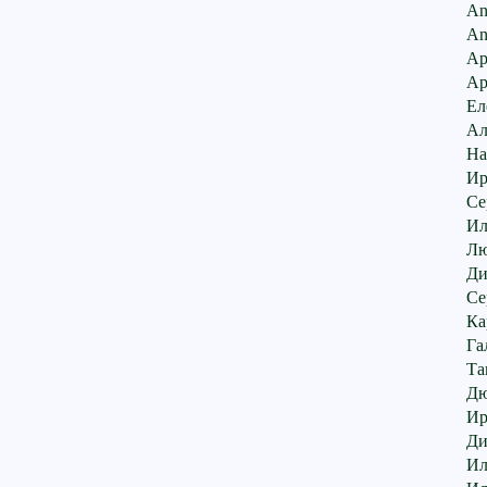
An
An
Ар
Ар
Ел
Ал
На
Ир
Се
Ил
Лю
Ди
Се
Ка
Га
Та
Дю
Ир
Ди
Ил