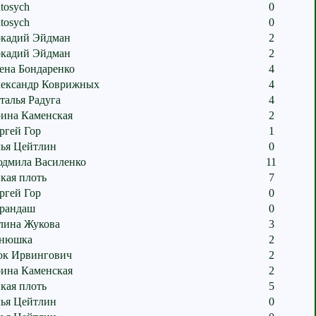
tosych
0
tosych
0
кадий Эйдман
2
кадий Эйдман
2
ена Бондаренко
4
ександр Коврижных
4
талья Радуга
4
ина Каменская
2
ргей Гор
1
ья Цейтлин
0
дмила Василенко
11
кая плоть
7
ргей Гор
0
рандаш
0
лина Жукова
3
нюшка
2
к Ирвингович
2
ина Каменская
2
кая плоть
5
ья Цейтлин
0