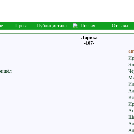
ое
Проза
Публицистика
Поэзия
Отзывы
Лирика
-107-
ав
Ир
Эл
Пришёл
Чё
Ми
Ил
Ал
Вя
Ир
Ан
Ша
Ал
Ал