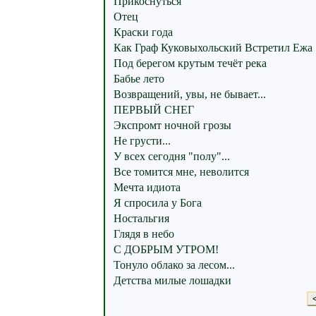
Прикоснуться
Отец
Краски года
Как Граф Куковыхольский Встретил Ежа
Под берегом крутым течёт река
Бабье лето
Возвращений, увы, не бывает...
ПЕРВЫЙ СНЕГ
Экспромт ночной грозы
Не грусти...
У всех сегодня "полу"...
Все томится мне, неволится
Мечта идиота
Я спросила у Бога
Ностальгия
Глядя в небо
С ДОБРЫМ УТРОМ!
Тонуло облако за лесом...
Детства милые лошадки