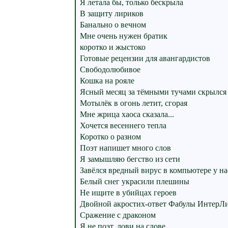
Я летала бы, только бескрыла
В защиту лириков
Банально о вечном
Мне очень нужен братик
коротко и жыстоко
Готовые рецензии для авангардистов
Свободолюбивое
Кошка на рояле
Ясный месяц за тёмными тучами скрылся
Мотылёк в огонь летит, сгорая
Мне жрица хаоса сказала...
Хочется весеннего тепла
Коротко о разном
Поэт напишет много слов
Я замышляю бегство из сети
Завёлся вредный вирус в компьютере у на
Белый снег украсили плешины
Не ищите в убийцах героев
Двойной акростих-ответ Фабулы ИнтерЛ
Сражение с драконом
Я не поэт, лови на слове