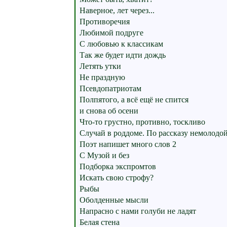
Наверное, лет через...
Противоречия
Любимой подруге
С любовью к классикам
Так же будет идти дождь
Летять утки
Не праздную
Псевдопатриотам
Полпятого, а всё ещё не спится
и снова об осени
Что-то грустно, противно, тоскливо
Случай в роддоме. По рассказу немолод
Поэт напишет много слов 2
С Музой и без
Подборка экспромтов
Искать свою строфу?
Рыбы
Оболденные мысли
Напрасно с нами голуби не ладят
Белая стена