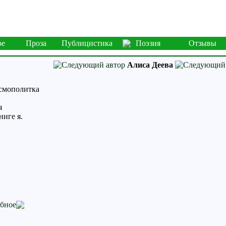
ое
Проза
Публицистика
Поэзия
Отзывы
Алиса Деева
осмополитка
я
ниге я.
бное