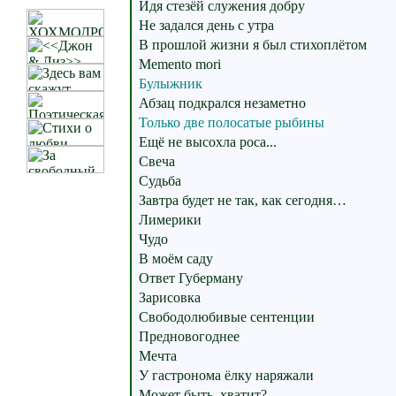
Идя стезёй служения добру
Не задался день с утра
В прошлой жизни я был стихоплётом
Memento mori
Булыжник
Абзац подкрался незаметно
Только две полосатые рыбины
Ещё не высохла роса...
Свеча
Судьба
Завтра будет не так, как сегодня…
Лимерики
Чудо
В моём саду
Ответ Губерману
Зарисовка
Свободолюбивые сентенции
Предновогоднее
Мечта
У гастронома ёлку наряжали
Может быть, хватит?