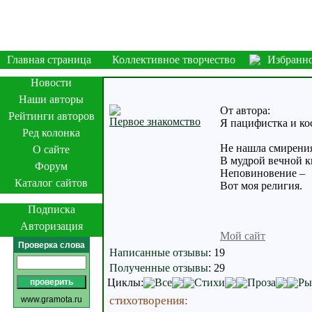
Главная страница
Коллективное творчество
Избранн
Новости
Наши авторы
От автора:
Рейтинги авторов
Первое знакомство
Я пацифистка и к
Ред колонка
Не нашла смирени
О сайте
В мудрой вечной к
Форум
Неповиновение –
Каталог сайтов
Вот моя религия.
Подписка
Авторизация
Мой сайт
Проверка слова
Написанные отзывы
:
19
Полученные отзывы
:
29
Циклы:
Все
Стихи
Проза
Ры
стихотворения:
www.gramota.ru