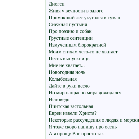
Диоген
Живя у вечности в залоге
Промокший лес укутался в туман
Снежная пустыня
Про поэзию и собак
Грустные сентенции
Измученным бюрократией
Моим стихам чего-то не хватает
Песнь выпускницы
Мне не хватает...
Новогодняя ночь
Колыбельная
Дайте в руки весло
Но мир напрасно мира дожидался
Исповедь
Пиитская застольная
Евреи извели Христа?
Некоторые рассуждения о людях и морск
Я тоже скоро напишу про осень
А я прощу Вас просто так