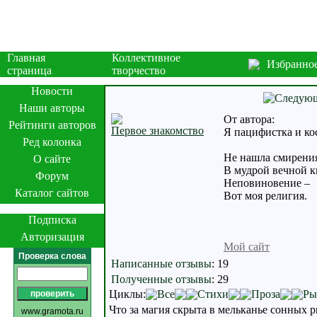
Главная
Коллективное
Избранно
страница
творчество
Новости
Наши авторы
От автора:
Рейтинги авторов
Первое знакомство
Я пацифистка и к
Ред колонка
Не нашла смирени
О сайте
В мудрой вечной к
Форум
Неповиновение –
Каталог сайтов
Вот моя религия.
Подписка
Авторизация
Мой сайт
Проверка слова
Написанные отзывы
:
19
Полученные отзывы
:
29
Циклы:
Все
Стихи
Проза
Ры
Что за магия скрыта в мельканье сонных р
www.gramota.ru