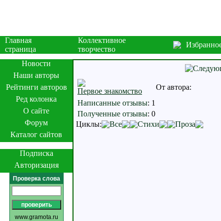
Главная
Коллективное
Избранно
страница
творчество
Новости
Наши авторы
Рейтинги авторов
От автора:
Первое знакомство
Ред колонка
Написанные отзывы
:
1
О сайте
Полученные отзывы
:
0
Форум
Циклы:
Все
Стихи
Проза
Каталог сайтов
Подписка
Авторизация
Проверка слова
www.gramota.ru