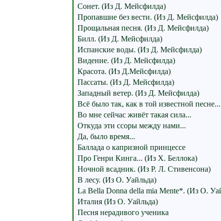
Сонет. (Из Д. Мейсфилда)
Пропавшие без вести. (Из Д. Мейсфилда)
Прощальная песня. (Из Д. Мейсфилда)
Билл. (Из Д. Мейсфилда)
Испанские воды. (Из Д. Мейсфилда)
Видение. (Из Д. Мейсфилда)
Красота. (Из Д.Мейсфилда)
Пассаты. (Из Д. Мейсфилда)
Западный ветер. (Из Д. Мейсфилда)
Всё было так, как в той известной песне...
Во мне сейчас живёт такая сила...
Откуда эти ссоры между нами...
Да, было время...
Баллада о капризной принцессе
Про Генри Кинга... (Из Х. Беллока)
Ночной всадник. (Из Р. Л. Стивенсона)
В лесу. (Из О. Уайльда)
La Bella Donna della mia Mente*. (Из О. Уа
Италия (Из О. Уайльда)
Песня нерадивого ученика