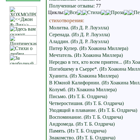
Полученные отзывы
:
77
Циклы:
Все
Стихи
Проза
Пе
стихотворения:
Молитва. (Из Д. Р. Лоуэлла)
Серенада. (Из Д. Р. Лоуэлла)
Аладдин. (Из Д. Р. Лоуэлла)
Питер Купер. (Из Хоакина Миллера)
Мечтатель. (Из Хоакина Миллера)
Нередко в тех, кто всем приятен... (Из Х
Погибшему в Сьерре*. (Из Хоакина Милл
Хуанита. (Из Хоакина Миллера)
В Южной Калифорнии. (Из Хоакина Мил
Колумб. (Из Хоакина Миллера)
Письмо. (Из Т. Б. Олдрича)
Четверостишия. (Из Т. Б. Олдрича)
Уходящий в плавание. (Из Т. Б. Олдрича)
Воспоминание. (Из Т. Б. Олдрича)
Андромеда. (Из Т. Б. Олдрича)
Память. (Из Т. Б. Олдрича)
Знакомство. (Из Т. Б. Олдрича)