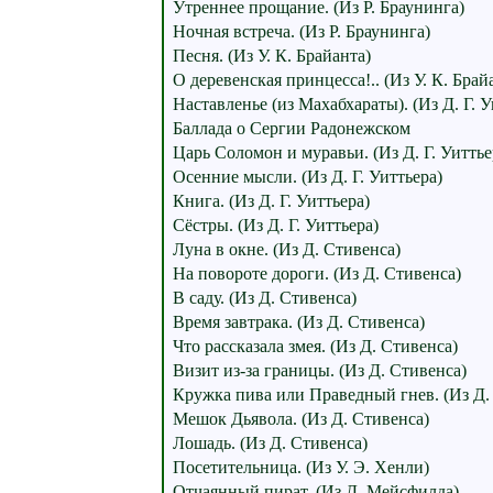
Утреннее прощание. (Из Р. Браунинга)
Ночная встреча. (Из Р. Браунинга)
Песня. (Из У. К. Брайанта)
О деревенская принцесса!.. (Из У. К. Брай
Наставленье (из Махабхараты). (Из Д. Г. У
Баллада о Сергии Радонежском
Царь Соломон и муравьи. (Из Д. Г. Уиттье
Осенние мысли. (Из Д. Г. Уиттьера)
Книга. (Из Д. Г. Уиттьера)
Сёстры. (Из Д. Г. Уиттьера)
Луна в окне. (Из Д. Стивенса)
На повороте дороги. (Из Д. Стивенса)
В саду. (Из Д. Стивенса)
Время завтрака. (Из Д. Стивенса)
Что рассказала змея. (Из Д. Стивенса)
Визит из-за границы. (Из Д. Стивенса)
Кружка пива или Праведный гнев. (Из Д.
Мешок Дьявола. (Из Д. Стивенса)
Лошадь. (Из Д. Стивенса)
Посетительница. (Из У. Э. Хенли)
Отчаянный пират. (Из Д. Мейсфилда)