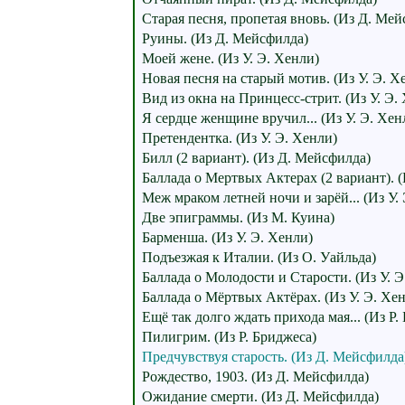
Старая песня, пропетая вновь. (Из Д. Ме
Руины. (Из Д. Мейсфилда)
Моей жене. (Из У. Э. Хенли)
Новая песня на старый мотив. (Из У. Э. Х
Вид из окна на Принцесс-стрит. (Из У. Э.
Я сердце женщине вручил... (Из У. Э. Хен
Претендентка. (Из У. Э. Хенли)
Билл (2 вариант). (Из Д. Мейсфилда)
Баллада о Мертвых Актерах (2 вариант). (
Меж мраком летней ночи и зарёй... (Из У.
Две эпиграммы. (Из М. Куина)
Барменша. (Из У. Э. Хенли)
Подъезжая к Италии. (Из О. Уайльда)
Баллада о Молодости и Старости. (Из У. Э
Баллада о Мёртвых Актёрах. (Из У. Э. Хе
Ещё так долго ждать прихода мая... (Из Р.
Пилигрим. (Из Р. Бриджеса)
Предчувствуя старость. (Из Д. Мейсфилда
Рождество, 1903. (Из Д. Мейсфилда)
Ожидание смерти. (Из Д. Мейсфилда)