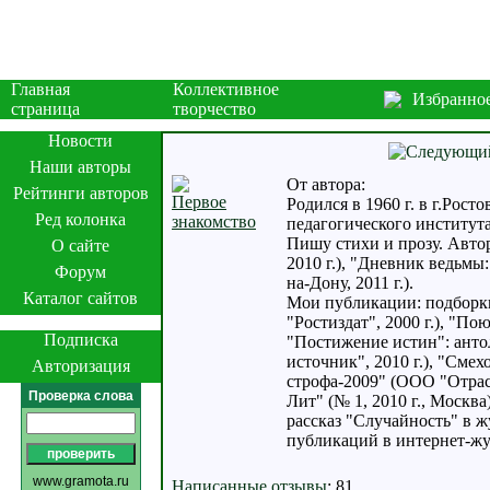
Главная
Коллективное
Избранно
страница
творчество
Новости
Наши авторы
От автора:
Рейтинги авторов
Первое
Родился в 1960 г. в г.Рос
Ред колонка
знакомство
педагогического института
Пишу стихи и прозу. Автор
О сайте
2010 г.), "Дневник ведьмы:
Форум
на-Дону, 2011 г.).
Каталог сайтов
Мои публикации: подборки 
"Ростиздат", 2000 г.), "По
Подписка
"Постижение истин": анто
источник", 2010 г.), "Смех
Авторизация
строфа-2009" (ООО "Отрасле
Проверка слова
Лит" (№ 1, 2010 г., Москва
рассказ "Случайность" в жу
публикаций в интернет-жур
www.gramota.ru
Написанные отзывы
:
81