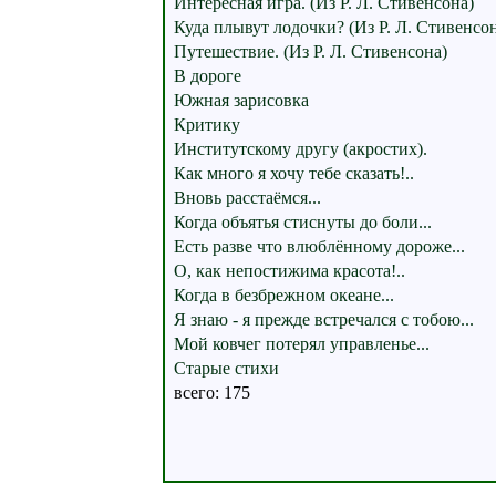
Интересная игра. (Из Р. Л. Стивенсона)
Куда плывут лодочки? (Из Р. Л. Стивенсо
Путешествие. (Из Р. Л. Стивенсона)
В дороге
Южная зарисовка
Критику
Институтскому другу (акростих).
Как много я хочу тебе сказать!..
Вновь расстаёмся...
Когда объятья стиснуты до боли...
Есть разве что влюблённому дороже...
О, как непостижима красота!..
Когда в безбрежном океане...
Я знаю - я прежде встречался с тобою...
Мой ковчег потерял управленье...
Старые стихи
всего: 175