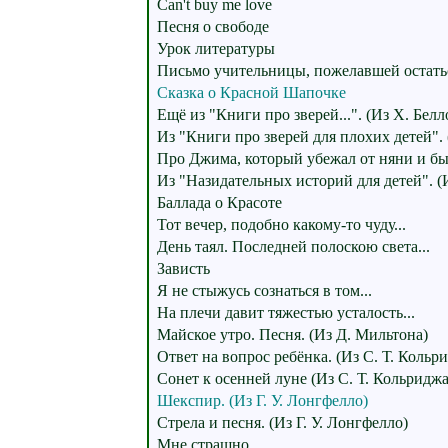
Can't buy me love
Песня о свободе
Урок литературы
Письмо учительницы, пожелавшей остать
Сказка о Красной Шапочке
Ещё из "Книги про зверей...". (Из Х. Белл
Из "Книги про зверей для плохих детей". 
Про Джима, который убежал от няни и был
Из "Назидательных историй для детей". (
Баллада о Красоте
Тот вечер, подобно какому-то чуду...
День таял. Последней полоскою света...
Зависть
Я не стыжусь сознаться в том...
На плечи давит тяжестью усталость...
Майское утро. Песня. (Из Д. Мильтона)
Ответ на вопрос ребёнка. (Из С. Т. Кольр
Сонет к осенней луне (Из С. Т. Кольриджа
Шекспир. (Из Г. У. Лонгфелло)
Стрела и песня. (Из Г. У. Лонгфелло)
Мне страшно