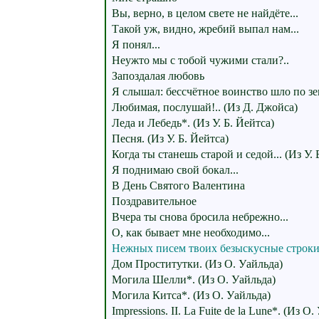
Вы, верно, в целом свете не найдёте...
Такой уж, видно, жребий выпал нам...
Я понял...
Неужто мы с тобой чужими стали?..
Запоздалая любовь
Я слышал: бессчётное воинство шло по зем
Любимая, послушай!.. (Из Д. Джойса)
Леда и Лебедь*. (Из У. Б. Йейтса)
Песня. (Из У. Б. Йейтса)
Когда ты станешь старой и седой... (Из У. 
Я поднимаю свой бокал...
В День Святого Валентина
Поздравительное
Вчера ты снова бросила небрежно...
О, как бывает мне необходимо...
Нежных писем твоих безыскусные строки.
Дом Проститутки. (Из О. Уайльда)
Могила Шелли*. (Из О. Уайльда)
Могила Китса*. (Из О. Уайльда)
Impressions. II. La Fuite de la Lune*. (Из О