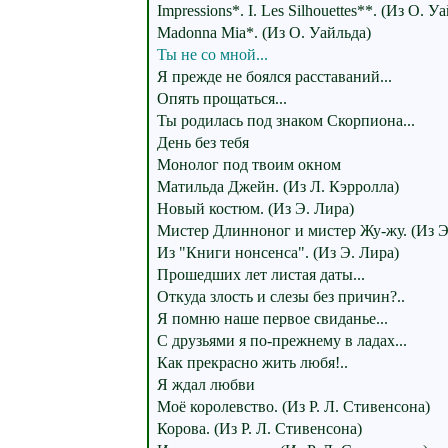
Impressions*. I. Les Silhouettes**. (Из О. У
Madonna Mia*. (Из О. Уайльда)
Ты не со мной...
Я прежде не боялся расставаний...
Опять прощаться...
Ты родилась под знаком Скорпиона...
День без тебя
Монолог под твоим окном
Матильда Джейн. (Из Л. Кэрролла)
Новый костюм. (Из Э. Лира)
Мистер Длинноног и мистер Жу-жу. (Из Э
Из "Книги нонсенса". (Из Э. Лира)
Прошедших лет листая даты...
Откуда злость и слезы без причин?..
Я помню наше первое свиданье...
С друзьями я по-прежнему в ладах...
Как прекрасно жить любя!..
Я ждал любви
Моё королевство. (Из Р. Л. Стивенсона)
Корова. (Из Р. Л. Стивенсона)