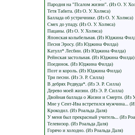
Пародия на "Псалом жизни". (Из О. У. Хо
Тетя Табита. (Из О. У. Холмса)
Баллада об устричнике. (Из О. У. Холмса)
Cмех до упаду. (Из О. У. Холмса)
Пацаны. (Из О. У. Холмса)
Японская колыбельная. (Из Юджина Филд
Песня Эросу. (Из Юджина Филда)
Катулл* Лесбии. (Из Юджина Филда)
Рейнская застольная. (Из Юджина Филда)
Поединок. (Из Юджина Филда)
Поэт и король. (Из Юджина Филда)
Три песни. (Из Э. Р. Силла)
В дебрях Редвуда*. (Из Э. Р. Силла)
Дерево моей жизни. (Из Э. Р. Силла)
Двойная баллада о Жизни и Смерти. (Из У
Мне у Сент-Ива встретился мужчина... (Из
Крокодил. (Из Роальда Даля)
У меня был прекрасный учитель... (Из Роа
Телевизор. (Из Роальда Даля)
Горячо и холодно. (Из Роальда Даля)