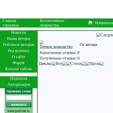
Главная
Коллективное
Избранно
страница
творчество
Новости
Наши авторы
Рейтинги авторов
От автора:
Первое знакомство
Ред колонка
Написанные отзывы
:
0
О сайте
Полученные отзывы
:
0
Форум
Циклы:
Все
Стихи
Проза
Каталог сайтов
Подписка
Авторизация
Проверка слова
www.gramota.ru