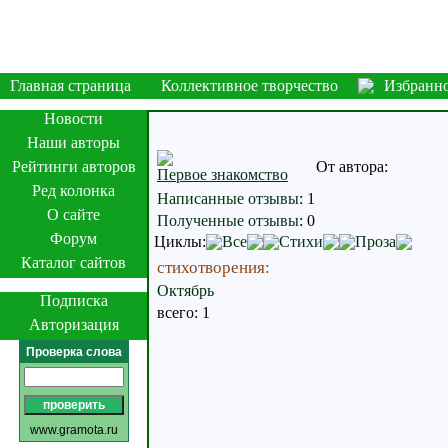
Главная страница
Коллективное творчество
Избранн
Новости
Наши авторы
Рейтинги авторов
От автора:
Первое знакомство
Ред колонка
Написанные отзывы
:
1
О сайте
Полученные отзывы
:
0
Форум
Циклы:
Все
Стихи
Проза
Каталог сайтов
стихотворения:
Октябрь
Подписка
всего: 1
Авторизация
Проверка слова
www.gramota.ru