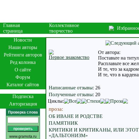
Главная
Коллективное
Избранно
страница
творчество
Новости
Наши авторы
От автора:
Рейтинги авторов
Первое знакомство
Поставьте на титул
Ред колонка
Расплавьте все жел
И те, что за кадром
О сайте
И те, что в кардена
Форум
Каталог сайтов
Написанные отзывы
:
26
Полученные отзывы
:
20
Подписка
Циклы:
Все
Стихи
Проза
Авторизация
проза:
Проверка слова
ОБ ИВАНЕ И РОДСТВЕ
ПАМЯТНИК
КРИТИКИ И КРИТИКАНЫ, ИЛИ ЭТО
«ДАЛЬТОНИЗМ»
www.gramota.ru