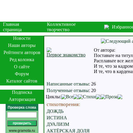
Главная
Коллективное
Избранно
страница
творчество
Новости
Наши авторы
От автора:
Рейтинги авторов
Первое знакомство
Поставьте на титул
Ред колонка
Расплавьте все жел
И те, что за кадром
О сайте
И те, что в кардена
Форум
Каталог сайтов
Написанные отзывы
:
26
Полученные отзывы
:
20
Подписка
Циклы:
Все
Стихи
Проза
Авторизация
стихотворения:
Проверка слова
ДОЖДЬ
ИСТИНА
ДУАЛИЗМ
АКТЁРСКАЯ ДОЛЯ
www.gramota.ru