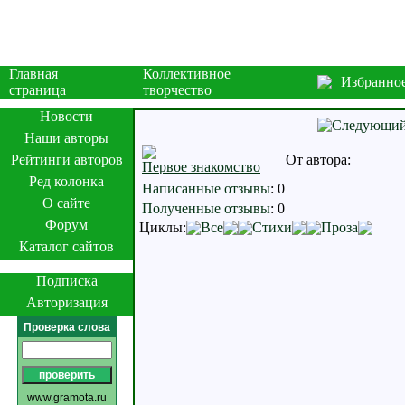
Главная
Коллективное
Избранно
страница
творчество
Новости
Наши авторы
Рейтинги авторов
От автора:
Первое знакомство
Ред колонка
Написанные отзывы
:
0
О сайте
Полученные отзывы
:
0
Форум
Циклы:
Все
Стихи
Проза
Каталог сайтов
Подписка
Авторизация
Проверка слова
www.gramota.ru