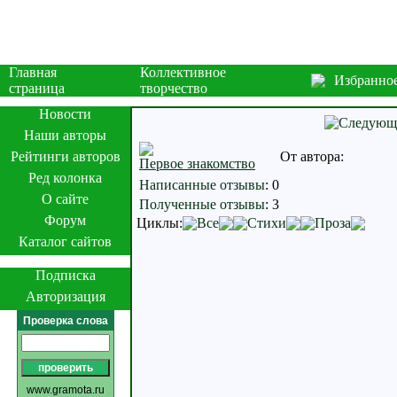
Главная
Коллективное
Избранно
страница
творчество
Новости
Наши авторы
Рейтинги авторов
От автора:
Первое знакомство
Ред колонка
Написанные отзывы
:
0
О сайте
Полученные отзывы
:
3
Форум
Циклы:
Все
Стихи
Проза
Каталог сайтов
Подписка
Авторизация
Проверка слова
www.gramota.ru