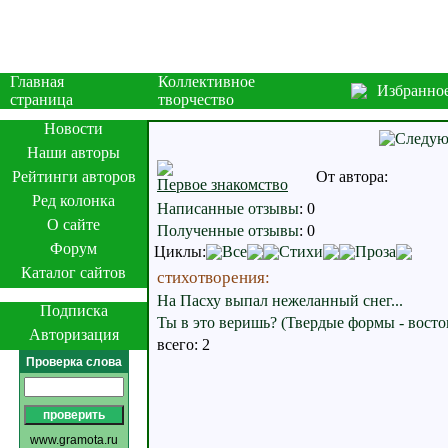
Главная
Коллективное
Избранно
страница
творчество
Новости
Наши авторы
Рейтинги авторов
От автора:
Первое знакомство
Ред колонка
Написанные отзывы
:
0
О сайте
Полученные отзывы
:
0
Форум
Циклы:
Все
Стихи
Проза
Каталог сайтов
стихотворения:
На Пасху выпал нежеланный снег...
Подписка
Ты в это веришь? (Твердые формы - восто
Авторизация
всего: 2
Проверка слова
www.gramota.ru