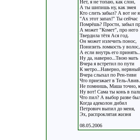
Нет, я не топаю, как слон,
А ты шипишь ну, как змея
Кто слить забыл? А вот не я
"Ах этот запах!" Ты сейчас
Помрёшь? Прости, забыл п
А может "Комет", про него
Твердила тётя Ася год.
Он может излечить понос,
Понизить ломкость у волос,
А если внутрь его принять..
Ну да, наверно...Твою мать
Вчера я встретил по пути
К метро...Наверно, нервный 
Вчера слыхал по Рен-тиви
Что приезжает в Тель-Авив.
Не помнишь, Маша точно, 
Ну вот! Сама ты конь в паль
Что пил? А выбор разве бы
Когда адеколон дибил
Петрович выпил до меня,
Эх, распроклятая жизня
08.05.2006