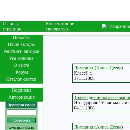
Главная
Коллективное
Избранно
страница
творчество
Новости
Наши авторы
Рейтинги авторов
Ред колонка
О сайте
Лимерики
(
Алиса Деева
)
Форум
Класс!! :)
17.11.2008
Каталог сайтов
Подписка
Авторизация
Только две полосатые рыб
Это здорово! У нас мальки 
Проверка слова
04.11.2008
Лимерики
(
Алиса Деева
)
www.gramota.ru