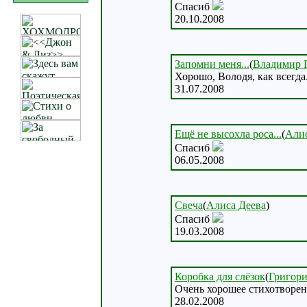
Спасиб
20.10.2008
Запомни меня...
(
Владимир
Хорошо, Володя, как всегда
31.07.2008
Ещё не высохла роса...
(
Алис
Спасиб
06.05.2008
Свеча
(
Алиса Деева
)
Спасиб
19.03.2008
Коробка для слёзок
(
Григори
Очень хорошее стихотворен
28.02.2008