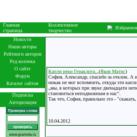
Главная
Коллективное
Избранно
страница
творчество
Новости
Наши авторы
Рейтинги авторов
Ред колонка
О сайте
Капли реки Гераклита...
(
Яков Матис
)
Форум
София, Александр, спасибо за отклик. А
никак не мог вспомнить, откуда эти капли
Каталог сайтов
„мы, в которых при звуке двенадцати неп
становиться неподвижным в нас“.
Подписка
Так что, София, правильно это - "скакать,
Авторизация
Проверка слова
10.04.2012
www.gramota.ru