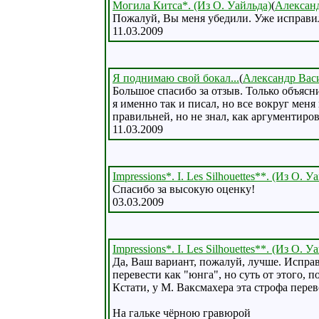
Могила Китса*. (Из О. Уайльда)
(
Алексан
Пожалуй, Вы меня убедили. Уже исправи
11.03.2009
Я поднимаю свой бокал...
(
Александр Вас
Большое спасибо за отзыв. Только объяснит
я именно так и писал, но все вокруг меня
правильней, но не знал, как аргументиро
11.03.2009
Impressions*. I. Les Silhouettes**. (Из О. У
Спасибо за высокую оценку!
03.03.2009
Impressions*. I. Les Silhouettes**. (Из О. У
Да, Ваш вариант, пожалуй, лучше. Исправл
перевести как "юнга", но суть от этого, п
Кстати, у М. Ваксмахера эта строфа перев
На гальке чёрною гравюрой