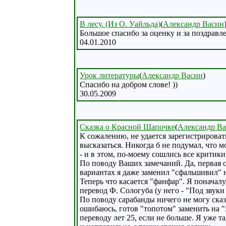
В лесу. (Из О. Уайльда)
(
Александр Васин
Большое спасибо за оценку и за поздравл
04.01.2010
Урок литературы
(
Александр Васин
)
Спасибо на добром слове! ))
30.05.2009
Сказка о Красной Шапочке
(
Александр В
К сожалению, не удается зарегистрироват
высказаться. Никогда б не подумал, что
- и в этом, по-моему сошлись все критик
По поводу Ваших замечаний. Да, первая 
вариантах я даже заменил "сфальшивил" на
Теперь что касается "фанфар". Я поначал
перевод Ф. Сологуба (у него - "Под звуки
По поводу сарабанды ничего не могу сказа
ошибаюсь, готов "топотом" заменить на "
переводу лет 25, если не больше. Я уже т