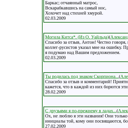
Баркас; отчаянный матрос,
Вскарабкавшись на самый нос,
Хохочет над стихией хмурой.
02.03.2009
Могила Китса*. (Из О. Уайльда)
(
Алексан
Спасибо за отзыв, Антон! Честно говоря,
коллег-русистов указал мне на ошибку. Пр
я подумаю над Вашим предложением.
02.03.2009
Ты родилась под знаком Скорпиона...
(
Але
Спасибо за отзыв и комментарий! Приятн
кажется, что в каждой из них борются эти 
28.02.2009
С друзьями я по-прежнему в ладах...
(
Алек
Ох, не люблю я эти названия! Они только
инициалы той, кому они посвящаются, бою
27.02.2009