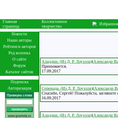
Главная
Коллективное
Избранно
страница
творчество
Новости
Наши авторы
Рейтинги авторов
Ред колонка
О сайте
Аладдин. (Из Д. Р. Лоуэлла)
(
Александр В
Форум
Принимается.
17.09.2017
Каталог сайтов
Подписка
Авторизация
Серенада. (Из Д. Р. Лоуэлла)
(
Александр В
Спасибо, Сергей! Пожалуйста, загляните
Проверка слова
16.09.2017
Аладдин. (Из Д. Р. Лоуэлла)
(
Александр В
www.gramota.ru