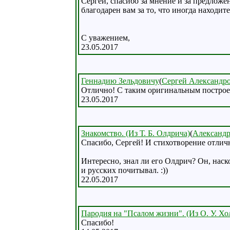
Сергей, спасибо за мнение и за предложен
благодарен вам за то, что иногда находит
С уважением,
23.05.2017
Геннадию Зельдовичу
(
Сергей Александр
Отлично! С таким оригинальным построени
23.05.2017
Знакомство. (Из Т. Б. Олдрича)
(
Александр
Спасибо, Сергей! И стихотворение отлич
Интересно, знал ли его Олдрич? Он, наск
и русских почитывал. :))
22.05.2017
Пародия на "Псалом жизни". (Из О. У. Хо
Спасибо!