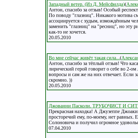
Западный ветер. (Из Д. Мейсфилда)
(
Алек
Антон, спасибо за отзыв! Особый респект з
По поводу "глазниц". Никакого мотива сме
ассоциируется с худым, измождённым чело
заменить "глазниц" на "ресниц", но эту 
как-то не хочется.
20.05.2010
Во мне сейчас живёт такая сила...
(
Алекса
Антон, спасибо за тёплый отзыв! Что каса
лирический герой говорит о себе во 2-ом 
вопросы и сам же на них отвечает. Если за
скромно. ))
20.05.2010
Джованни Пасколи. ТРУБОЧИСТ И С
Прекрасная находка! А Джузеппе Джоакин
просторечий ему, по-моему, нет равных. Е
Солоновича и получил огромное удовольс
07.04.2010