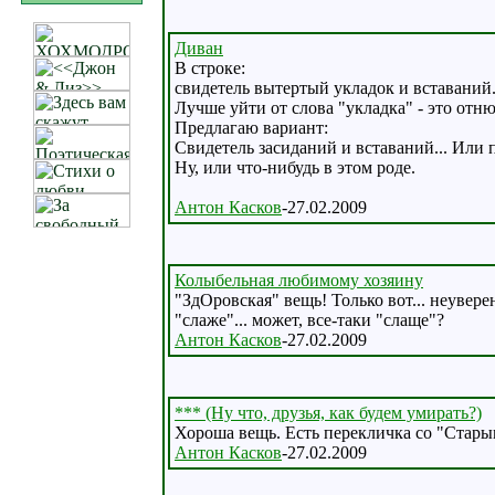
Диван
В строке:
свидетель вытертый укладок и вставаний.
Лучше уйти от слова "укладка" - это отнюд
Предлагаю вариант:
Свидетель засиданий и вставаний... Или пр
Ну, или что-нибудь в этом роде.
Антон Касков
-27.02.2009
Колыбельная любимому хозяину
"ЗдОровская" вещь! Только вот... неувер
"слаже"... может, все-таки "слаще"?
Антон Касков
-27.02.2009
*** (Ну что, друзья, как будем умирать?)
Хороша вещь. Есть перекличка со "Стары
Антон Касков
-27.02.2009