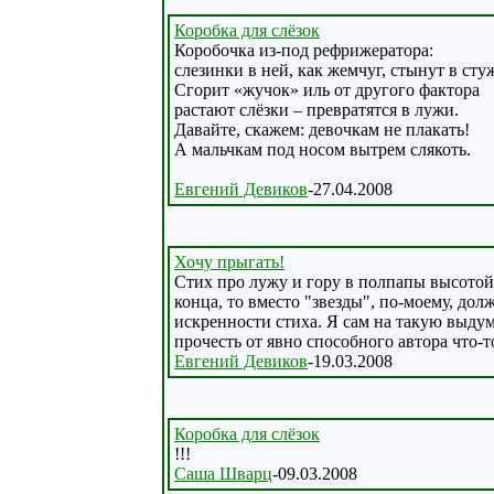
Коробка для слёзок
Коробочка из-под рефрижератора:
слезинки в ней, как жемчуг, стынут в сту
Сгорит «жучок» иль от другого фактора
растают слёзки – превратятся в лужи.
Давайте, скажем: девочкам не плакать!
А мальчкам под носом вытрем слякоть.
Евгений Девиков
-27.04.2008
Хочу прыгать!
Стих про лужу и гору в полпапы высотой 
конца, то вместо "звезды", по-моему, до
искренности стиха. Я сам на такую выдумк
прочесть от явно способного автора что-
Евгений Девиков
-19.03.2008
Коробка для слёзок
!!!
Саша Шварц
-09.03.2008