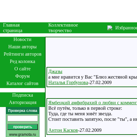
Главная
Коллективное
Избранно
страница
творчество
Новости
Наши авторы
Рейтинги авторов
Ред колонка
О сайте
Джазы
Форум
а мне нравится у Вас "Блюз жестяной кр
Наталья Горбунова
-27.02.2009
Каталог сайтов
Подписка
Авторизация
Ямбецкий амфибрахий о любви с коммен
Всё путём, только в первой строке:
Проверка слова
Туда, где ты меня зовёт звезда.
Стоит поставить запятую, после "ты", а и
Антон Касков
-27.02.2009
www.gramota.ru